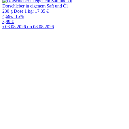
Dorschleber in eigenem Saft und Öl
230 g Dose 1 kg: 17,35 €
4,69€
-15%
3,99 €
з 03.08.2026 по 08.08.2026
Dorschleber in eigenem Saft und Öl
230 g Dose 1 kg: 17,35 €
4,69€
-15%
3,99 €
з 03.08.2026 по 08.08.2026
Geschmortes Hühnerfleisch
400 g Dose 1 kg: 6,63 €
3,09€
-14%
2,65 €
з 03.08.2026 по 08.08.2026