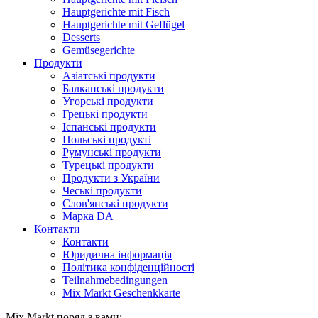
Hauptgerichte mit Fisch
Hauptgerichte mit Geflügel
Desserts
Gemüsegerichte
Продукти
Азіатські продукти
Балканські продукти
Угорські продукти
Грецькі продукти
Іспанські продукти
Польські продукті
Румунські продукти
Турецькі продукти
Продукти з України
Чеські продукти
Слов'янські продукти
Марка DA
Контакти
Контакти
Юридична інформація
Політика конфіденційності
Teilnahmebedingungen
Mix Markt Geschenkkarte
Mix Markt поряд з вами
: