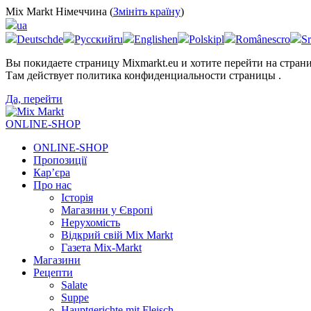
Mix Markt Німеччина (
Змініть країну
)
ua
Deutsch
de
Русский
ru
English
en
Polski
pl
Românesc
ro
Sr
Вы покидаете страницу Mixmarkt.eu и хотите перейти на стра
Там действует политика конфиденциальности страницы
.
Да, перейти
ONLINE-SHOP
ONLINE-SHOP
Пропозиції
Кар’єра
Про нас
Історія
Магазини у Європі
Нерухомість
Відкрий свій Mix Markt
Газета Mix-Markt
Магазини
Рецепти
Salate
Suppe
Hauptgerichte mit Fleisch