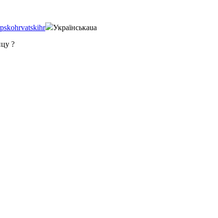
pskohrvatski
hr
Українська
ua
ницу
?