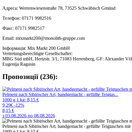
Адреса: Werrenwiesenstraße 78, 73525 Schwäbisch Gmünd
Телефон: 07171 9982516
Факс: 07171 9982517
Email: mixmarkt200@monolith-gruppe.com
Інформація: Mix Markt 200 GmbH
Vertretungsberechtigte Gesellschafter:
MBG Süd mbH, Hertzstr. 3/1, 71083 Herrenberg, GF: Alexander Völ
Eugenija Ragusin
Пропозиції (236):
Pelmeni nach Sibirischer Art, handgemacht - gefüllte Teigtas...
1000 g 1 kg: 8,15 €
9,29€
-12%
8,15 €
з 03.08.2026 по 08.08.2026
Pelmeni nach Sibirischer Art, handgemacht - gefüllte Teigtaschen mit
1000 g 1 kg: 8,15 €