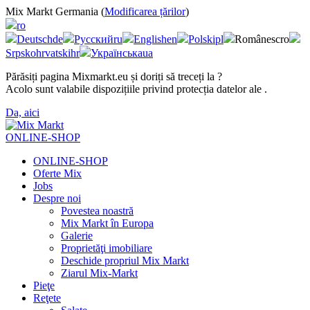
Mix Markt Germania (
Modificarea țărilor
)
ro
Deutsch
de
Русский
ru
English
en
Polski
pl
Românesc
ro
Srpskohrvatski
hr
Українська
ua
Părăsiți pagina Mixmarkt.eu și doriți să treceți la
?
Acolo sunt valabile dispozițiile privind protecția datelor ale
.
Da, aici
ONLINE-SHOP
ONLINE-SHOP
Oferte Mix
Jobs
Despre noi
Povestea noastră
Mix Markt în Europa
Galerie
Proprietăţi imobiliare
Deschide propriul Mix Markt
Ziarul Mix-Markt
Pieţe
Reţete