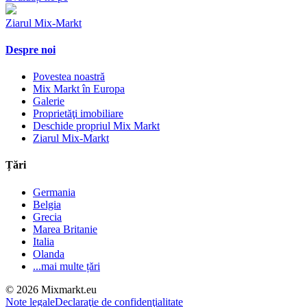
Ziarul Mix-Markt
Despre noi
Povestea noastră
Mix Markt în Europa
Galerie
Proprietăţi imobiliare
Deschide propriul Mix Markt
Ziarul Mix-Markt
Țări
Germania
Belgia
Grecia
Marea Britanie
Italia
Olanda
...mai multe țări
© 2026 Mixmarkt.eu
Note legale
Declaraţie de confidenţialitate