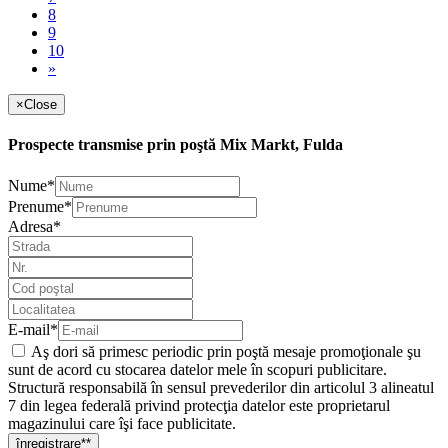
8
9
10
»
×
Close
Prospecte transmise prin poştă Mix Markt, Fulda
Nume*
Prenume*
Adresa*
E-mail*
Aş dori să primesc periodic prin poştă mesaje promoţionale şu
sunt de acord cu stocarea datelor mele în scopuri publicitare.
Structură responsabilă în sensul prevederilor din articolul 3 alineatul
7 din legea federală privind protecţia datelor este proprietarul
magazinului care îşi face publicitate.