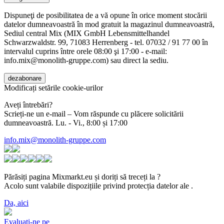
Dispuneţi de posibilitatea de a vă opune în orice moment stocării
datelor dumneavoastră în mod gratuit la magazinul dumneavoastră,
Sediul central Mix (MIX GmbH Lebensmittelhandel
Schwarzwaldstr. 99, 71083 Herrenberg - tel. 07032 / 91 77 00 în
intervalul cuprins între orele 08:00 şi 17:00 - e-mail:
info.mix@monolith-gruppe.com) sau direct la sediu.
Modificați setările cookie-urilor
Aveți întrebări?
Scrieți-ne un e-mail – Vom răspunde cu plăcere solicitării
dumneavoastră. Lu. - Vi., 8:00 și 17:00
info.mix@monolith-gruppe.com
Părăsiți pagina Mixmarkt.eu și doriți să treceți la
?
Acolo sunt valabile dispozițiile privind protecția datelor ale
.
Da, aici
Evaluați-ne pe