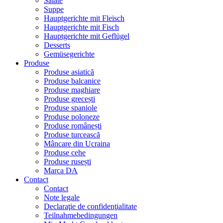
Salate
Suppe
Hauptgerichte mit Fleisch
Hauptgerichte mit Fisch
Hauptgerichte mit Geflügel
Desserts
Gemüsegerichte
Produse
Produse asiatică
Produse balcanice
Produse maghiare
Produse grecești
Produse spaniole
Produse poloneze
Produse românești
Produse turcească
Mâncare din Ucraina
Produse cehe
Produse rusești
Marca DA
Contact
Contact
Note legale
Declaraţie de confidenţialitate
Teilnahmebedingungen