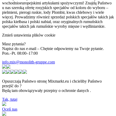
wschodnioeuropejskimi artykułami spożywczymi! Znajdą Państwo
u nas szeroką ofertę rosyjskich specjałów od koloru do wyboru –
pielmieni, pierogi ruskie, lody Plombir, kwas chlebowy i wiele
więcej. Prowadzimy również sprzedaż polskich specjałów takich jak
polska kiełbasa i polski nabiał, oraz oryginalnych rumuńskich
specjałów takich jak rumuńskie wyroby mięsne i wędliniarskie.
Zmień ustawienia plików cookie
Masz pytania?
Napisz do nas e-mail – Chętnie odpowiemy na Twoje pytanie.
Pon.–Pt. 08:00–17:00
info.mix@monolith-gruppe.com
Opuszczają Państwo stronę Mixmarkt.eu i chcieliby Państwo
przejść do
?
Będą tam obowiązywały przepisy o ochronie danych
.
Tak, tutaj
Oceń nas