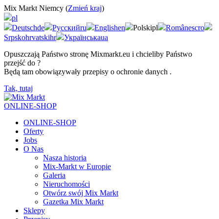
Mix Markt Niemcy (
Zmień kraj
)
pl
Deutsch
de
Русский
ru
English
en
Polski
pl
Românesc
ro
Srpskohrvatski
hr
Українська
ua
Opuszczają Państwo stronę Mixmarkt.eu i chcieliby Państwo
przejść do
?
Będą tam obowiązywały przepisy o ochronie danych
.
Tak, tutaj
ONLINE-SHOP
ONLINE-SHOP
Oferty
Jobs
O Nas
Nasza historia
Mix-Markt w Europie
Galeria
Nieruchomości
Otwórz swój Mix Markt
Gazetka Mix Markt
Sklepy