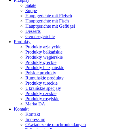
Przepisy
Salate
Suppe
Hauptgerichte mit Fleisch
Hauptgerichte mit Fisch
Hauptgerichte mit Geflügel
Desserts
Gemüsegerichte
Produkty
Produkty azjatyckie
Produkty bałkańskie
Produkty węgierskie
Produkty greckie
Produkty hiszpańskie
Polskie produkty
Rumuńskie produkty
Produkty tureckie
Ukraińskie specjały
Produkty czeskie
Produkty rosyjskie
Marka DA
Kontakt
Kontakt
Impressum
Oświadczenie o ochronie danych