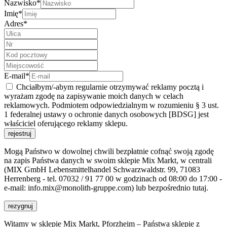
Nazwisko*
Imię*
Adres*
E-mail*
Chciałbym/-abym regularnie otrzymywać reklamy pocztą i
wyrażam zgodę na zapisywanie moich danych w celach
reklamowych. Podmiotem odpowiedzialnym w rozumieniu § 3 ust.
1 federalnej ustawy o ochronie danych osobowych [BDSG] jest
właściciel oferującego reklamy sklepu.
Mogą Państwo w dowolnej chwili bezpłatnie cofnąć swoją zgodę
na zapis Państwa danych w swoim sklepie Mix Markt, w centrali
(MIX GmbH Lebensmittelhandel Schwarzwaldstr. 99, 71083
Herrenberg - tel. 07032 / 91 77 00 w godzinach od 08:00 do 17:00 -
e-mail: info.mix@monolith-gruppe.com) lub bezpośrednio tutaj.
Witamy w sklepie Mix Markt, Pforzheim – Państwa sklepie z