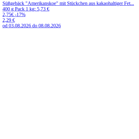
Süßgebäck "Amerikanskoe" mit Stückchen aus kakaohaltiger Fet...
400 g Pack 1 kg: 5,73 €
2,75€
-17%
2,29 €
od 03.08.2026 do 08.08.2026