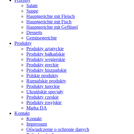
Przepisy
Salate
Suppe
Hauptgerichte mit Fleisch
Hauptgerichte mit Fisch
Hauptgerichte mit Geflügel
Desserts
Gemüsegerichte
Produkty
Produkty azjatyckie
Produkty bałkańskie
Produkty węgierskie
Produkty greckie
Produkty hiszpańskie
Polskie produkty
Rumuńskie produkty
Produkty tureckie
Ukraińskie specjały
Produkty czeskie
Produkty rosyjskie
Marka DA
Kontakt
Kontakt
Impressum
Oświadczenie o ochronie danych