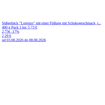
Süßgebäck "Lorenzo" mit einer Füllung mit Schokogeschmack, t...
400 g Pack 1 kg: 5,73 €
2,75€
-17%
2,29 €
od 03.08.2026 do 08.08.2026