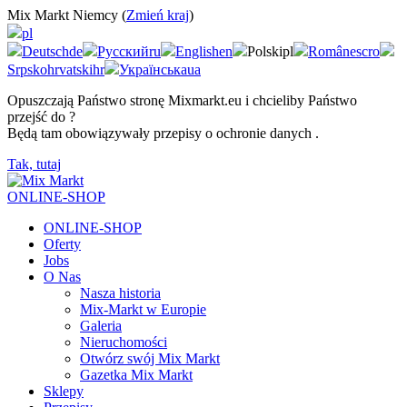
Mix Markt Niemcy (
Zmień kraj
)
pl
Deutsch
de
Русский
ru
English
en
Polski
pl
Românesc
ro
Srpskohrvatski
hr
Українська
ua
Opuszczają Państwo stronę Mixmarkt.eu i chcieliby Państwo
przejść do
?
Będą tam obowiązywały przepisy o ochronie danych
.
Tak, tutaj
ONLINE-SHOP
ONLINE-SHOP
Oferty
Jobs
O Nas
Nasza historia
Mix-Markt w Europie
Galeria
Nieruchomości
Otwórz swój Mix Markt
Gazetka Mix Markt
Sklepy