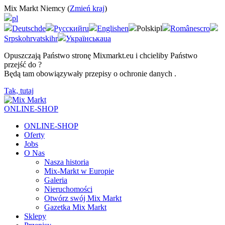
Mix Markt Niemcy (
Zmień kraj
)
pl
Deutsch
de
Русский
ru
English
en
Polski
pl
Românesc
ro
Srpskohrvatski
hr
Українська
ua
Opuszczają Państwo stronę Mixmarkt.eu i chcieliby Państwo
przejść do
?
Będą tam obowiązywały przepisy o ochronie danych
.
Tak, tutaj
ONLINE-SHOP
ONLINE-SHOP
Oferty
Jobs
O Nas
Nasza historia
Mix-Markt w Europie
Galeria
Nieruchomości
Otwórz swój Mix Markt
Gazetka Mix Markt
Sklepy