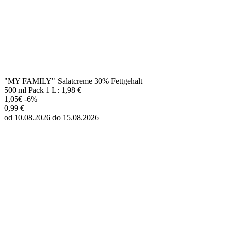
1,05€
-6%
0,99 €
od 10.08.2026 do 15.08.2026
"MY FAMILY" Salatmayonnaise 50% Fettgehalt
480 ml Pack 1 L: 2,07 €
1,05€
-6%
0,99 €
od 10.08.2026 do 15.08.2026