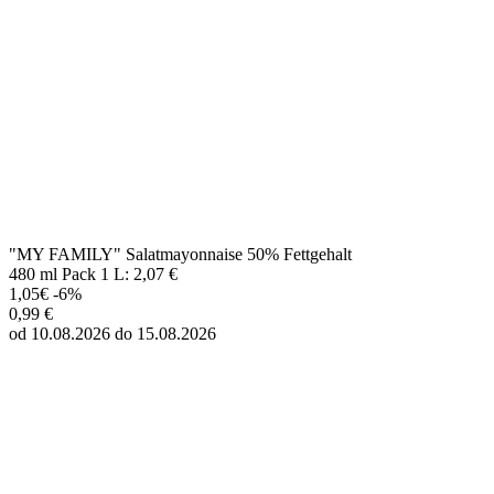
"MY FAMILY" Salatmayonnaise 50% Fettgehalt
480 ml Pack 1 L: 2,07 €
1,05€
-6%
0,99 €
od 10.08.2026 do 15.08.2026
"MY FAMILY" Salatmayonnaise 67% Fettgehalt
480 ml Pack 1 L: 2,07 €
1,05€
-6%
0,99 €
od 10.08.2026 do 15.08.2026