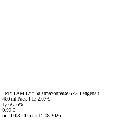
"MY FAMILY" Salatmayonnaise 67% Fettgehalt
480 ml Pack 1 L: 2,07 €
1,05€
-6%
0,99 €
od 10.08.2026 do 15.08.2026
"MY FAMILY" Salatmayonnaise 72% Fettgehalt
480 ml Pack 1 L: 2,07 €
1,05€
-6%