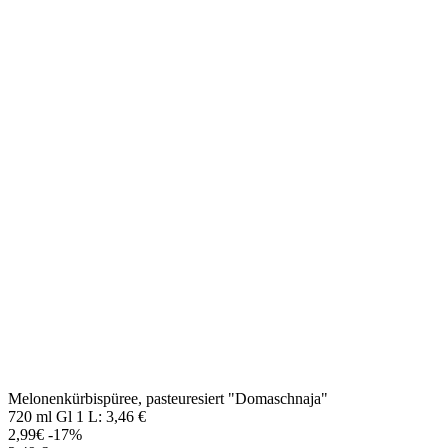
Melonenkürbispüree, pasteuresiert "Domaschnaja"
720 ml Gl 1 L: 3,46 €
2,99€
-17%
2,49 €
od 10.08.2026 do 15.08.2026