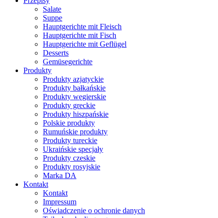
Przepisy
Salate
Suppe
Hauptgerichte mit Fleisch
Hauptgerichte mit Fisch
Hauptgerichte mit Geflügel
Desserts
Gemüsegerichte
Produkty
Produkty azjatyckie
Produkty bałkańskie
Produkty węgierskie
Produkty greckie
Produkty hiszpańskie
Polskie produkty
Rumuńskie produkty
Produkty tureckie
Ukraińskie specjały
Produkty czeskie
Produkty rosyjskie
Marka DA
Kontakt
Kontakt
Impressum
Oświadczenie o ochronie danych