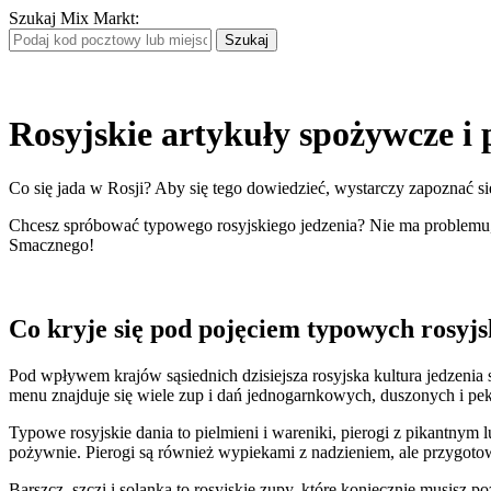
Szukaj Mix Markt
:
Rosyjskie artykuły spożywcze i
Co się jada w Rosji? Aby się tego dowiedzieć, wystarczy zapoznać s
Chcesz spróbować typowego rosyjskiego jedzenia? Nie ma problemu,
Smacznego!
Co kryje się pod pojęciem typowych rosyj
Pod wpływem krajów sąsiednich dzisiejsza rosyjska kultura jedzeni
menu znajduje się wiele zup i dań jednogarnkowych, duszonych i p
Typowe rosyjskie dania to pielmieni i wareniki, pierogi z pikantnym 
pożywnie. Pierogi są również wypiekami z nadzieniem, ale przygotowu
Barszcz, szczi i solanka to rosyjskie zupy, które koniecznie musisz 