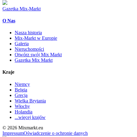
Gazetka Mix-Markt
O Nas
Nasza historia
Mix-Markt w Europie
Galeria
Nieruchomości
Otwórz swój Mix Markt
Gazetka Mix Markt
Kraje
Niemcy
Belgia
Grecja
Wielka Brytania
Włochy
Holandia
...więcej krajów
© 2026 Mixmarkt.eu
Impressum
Oświadczenie o ochronie danych