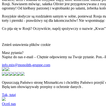
Rosji. Nawiasem mówiąc, sałatka Olivier jest przygotowywana z rosyj
ogromny! Od kiełbasy parzonej i wątrobianki po salami, żeberka końs
Rosyjskie słodycze są rozdziałem samym w sobie, ponieważ Rosja ma sw
torty i pierniki - prawdziwy raj dla łakomczuchów! Nie wspominają
Co pija się w Rosji? Oczywiście, napój spożywczy o nazwie „Kwas” 
Zmień ustawienia plików cookie
Masz pytania?
Napisz do nas e-mail – Chętnie odpowiemy na Twoje pytanie. Pon.–
info.mix@monolith-gruppe.com
Opuszczają Państwo stronę Mixmarkt.eu i chcieliby Państwo przejść
Będą tam obowiązywały przepisy o ochronie danych
.
Tak, tutaj
Oceń nas