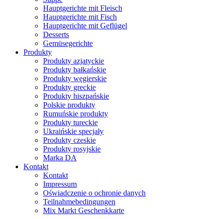
Hauptgerichte mit Fleisch
Hauptgerichte mit Fisch
Hauptgerichte mit Geflügel
Desserts
Gemüsegerichte
Produkty
Produkty azjatyckie
Produkty bałkańskie
Produkty węgierskie
Produkty greckie
Produkty hiszpańskie
Polskie produkty
Rumuńskie produkty
Produkty tureckie
Ukraińskie specjały
Produkty czeskie
Produkty rosyjskie
Marka DA
Kontakt
Kontakt
Impressum
Oświadczenie o ochronie danych
Teilnahmebedingungen
Mix Markt Geschenkkarte