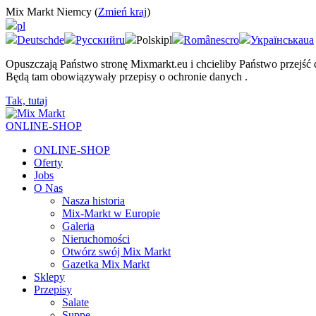
Mix Markt Niemcy (
Zmień kraj
)
pl
Deutsch
de
Русский
ru
Polski
pl
Românesc
ro
Українська
ua
Opuszczają Państwo stronę Mixmarkt.eu i chcieliby Państwo przejść
Będą tam obowiązywały przepisy o ochronie danych
.
Tak, tutaj
ONLINE-SHOP
ONLINE-SHOP
Oferty
Jobs
O Nas
Nasza historia
Mix-Markt w Europie
Galeria
Nieruchomości
Otwórz swój Mix Markt
Gazetka Mix Markt
Sklepy
Przepisy
Salate
Suppe