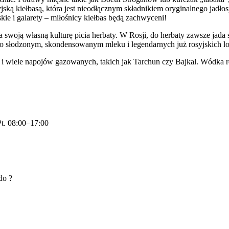
ską kiełbasą, która jest nieodłącznym składnikiem oryginalnego jadło
kie i galarety – miłośnicy kiełbas będą zachwyceni!
oją własną kulturę picia herbaty. W Rosji, do herbaty zawsze jada się
c o słodzonym, skondensowanym mleku i legendarnych już rosyjskich l
i wiele napojów gazowanych, takich jak Tarchun czy Bajkal. Wódka r
Pt. 08:00–17:00
 do
?