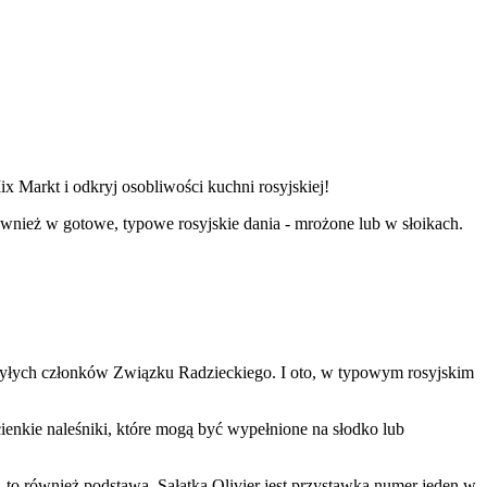
 Markt i odkryj osobliwości kuchni rosyjskiej!
nież w gotowe, typowe rosyjskie dania - mrożone lub w słoikach.
 byłych członków Związku Radzieckiego. I oto, w typowym rosyjskim
cienkie naleśniki, które mogą być wypełnione na słodko lub
, to również podstawa. Sałatka Olivier jest przystawką numer jeden w