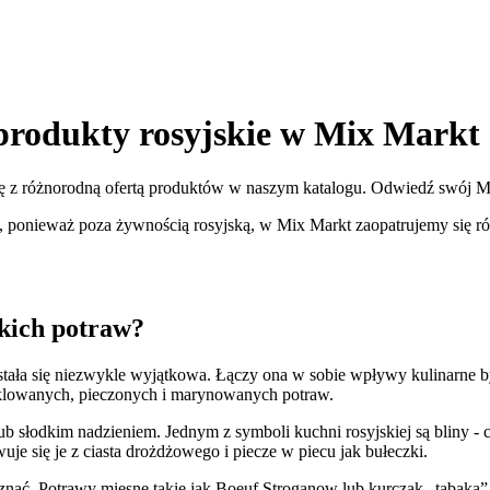
 produkty rosyjskie w Mix Markt
ię z różnorodną ofertą produktów w naszym katalogu. Odwiedź swój Mix
 ponieważ poza żywnością rosyjską, w Mix Markt zaopatrujemy się rów
skich potraw?
a stała się niezwykle wyjątkowa. Łączy ona w sobie wpływy kulinarne
eklowanych, pieczonych i marynowanych potraw.
lub słodkim nadzieniem. Jednym z symboli kuchni rosyjskiej są bliny - 
je się je z ciasta drożdżowego i piecze w piecu jak bułeczki.
poznać. Potrawy mięsne takie jak Boeuf Stroganow lub kurczak „tabaka”