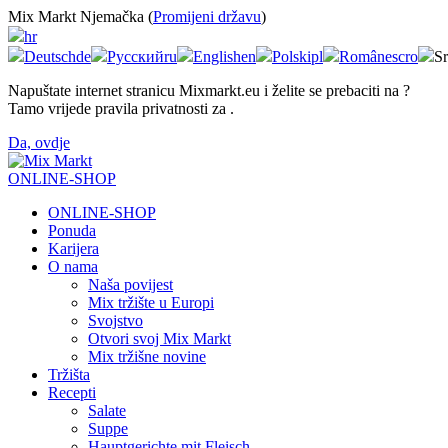
Mix Markt Njemačka (
Promijeni državu
)
hr
Deutsch
de
Русский
ru
English
en
Polski
pl
Românesc
ro
Sr
Napuštate internet stranicu Mixmarkt.eu i želite se prebaciti na
?
Tamo vrijede pravila privatnosti za
.
Da, ovdje
ONLINE-SHOP
ONLINE-SHOP
Ponuda
Karijera
O nama
Naša povijest
Mix tržište u Europi
Svojstvo
Otvori svoj Mix Markt
Mix tržišne novine
Tržišta
Recepti
Salate
Suppe
Hauptgerichte mit Fleisch