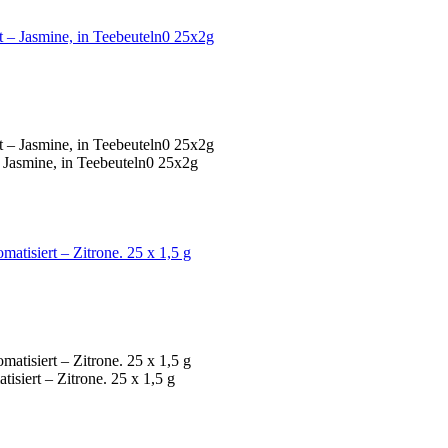
– Jasmine, in Teebeuteln0 25x2g
isiert – Zitrone. 25 x 1,5 g