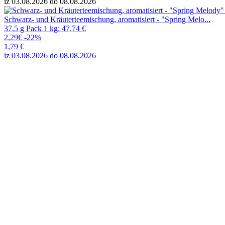
iz 03.08.2026 do 08.08.2026
Schwarz- und Kräuterteemischung, aromatisiert - "Spring Melo...
37,5 g Pack 1 kg: 47,74 €
2,29€
-22%
1,79 €
iz 03.08.2026 do 08.08.2026
Schwarz- und Kräuterteemischung, aromatisiert - "Spring Melody" 25
37,5 g Pack 1 kg: 47,74 €
2,29€
-22%
1,79 €
iz 03.08.2026 do 08.08.2026
Schwarzer Ceylontee "Golden Ceylon" 25 x 2g