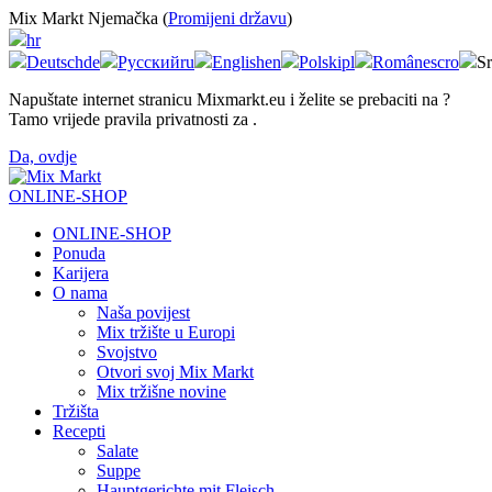
Mix Markt Njemačka (
Promijeni državu
)
hr
Deutsch
de
Русский
ru
English
en
Polski
pl
Românesc
ro
Sr
Napuštate internet stranicu Mixmarkt.eu i želite se prebaciti na
?
Tamo vrijede pravila privatnosti za
.
Da, ovdje
ONLINE-SHOP
ONLINE-SHOP
Ponuda
Karijera
O nama
Naša povijest
Mix tržište u Europi
Svojstvo
Otvori svoj Mix Markt
Mix tržišne novine
Tržišta
Recepti
Salate
Suppe
Hauptgerichte mit Fleisch