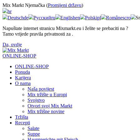
Mix Markt Njemačka (
Promijeni državu
)
hr
Deutsch
de
Русский
ru
English
en
Polski
pl
Românesc
ro
Sr
Napuštate internet stranicu Mixmarkt.eu i želite se prebaciti na
?
Tamo vrijede pravila privatnosti za
.
Da, ovdje
ONLINE-SHOP
ONLINE-SHOP
Ponuda
Karijera
O nama
Naša povijest
Mix tržište u Europi
Svojstvo
Otvori svoj Mix Markt
Mix tržišne novine
Tržišta
Recepti
Salate
Suppe
Hauptgerichte mit Fleisch