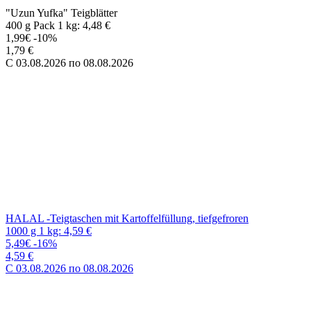
HALAL -Teigtaschen mit Kartoffelfüllung, tiefgefroren