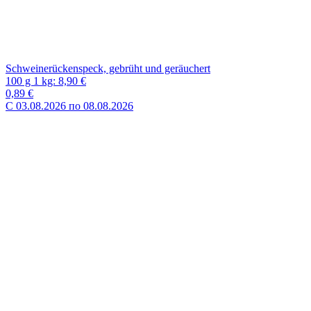
"MOROZOFF" Teigtaschen "Wareniki" mit Sauerkirschfüllung, ti...
450 g Btl 1 kg: 5,45 €
2,69€
-9%
2,45 €
C 03.08.2026 по 08.08.2026