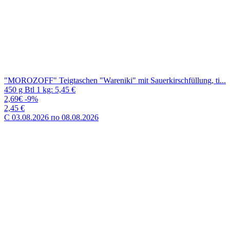
"MOROZOFF" Teigtaschen "Wareniki" mit Sauerkirschfüllung,
tiefgefroren
450 g Btl 1 kg: 5,45 €
2,69€
-9%
2,45 €
C 03.08.2026 по 08.08.2026