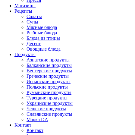
Пресса
Магазины
Рецепты
Салаты
Супы
Мясные блюда
Рыбные блюда
Блюда из птицы
Десерт
Овощные блюда
Продукты
Азиатские продукты
Балканские продукты
Венгерские продукты
Греческие продукты
Испанские продукты
Польские продукты
Румынские продукты
Турецкие продукты
Украинские продукты
Чешские продукты
Славянские продукты
Марка DA
Контакт
Контакт