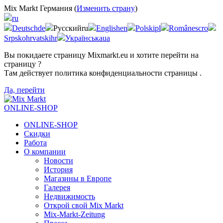
Mix Markt Германия (
Изменить страну
)
ru
Deutsch
de
Русский
ru
English
en
Polski
pl
Românesc
ro
Srpskohrvatski
hr
Українська
ua
Вы покидаете страницу Mixmarkt.eu и хотите перейти на
страницу
?
Там действует политика конфиденциальности страницы
.
Да, перейти
ONLINE-SHOP
ONLINE-SHOP
Скидки
Работа
О компании
Новости
История
Магазины в Европе
Галерея
Недвижимость
Открой свой Mix Markt
Mix-Markt-Zeitung