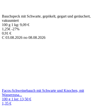
Facos-Schweinebauch mit Schwarte und Knochen, mit
Wasserzusatz und Sojaeiweiß, gebrüht und geräuchert.
100 g 1 kg: 13,50 €
1,35 €
C 03.08.2026 по 08.08.2026
Geräucherte gekochte Schweineohren in Streifen, vakuumiert
1 kg
14,75€
-31%
10,19 €