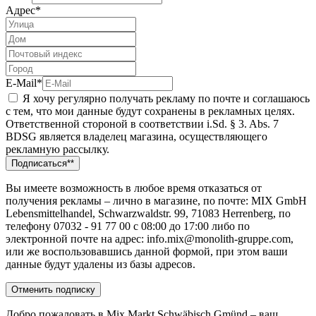
Адрес*
E-Mail*
Я хочу регулярно получать рекламу по почте и соглашаюсь
с тем, что мои данные будут сохранены в рекламных целях.
Ответственной стороной в соответствии i.Sd. § 3. Abs. 7
BDSG является владелец магазина, осуществляющего
рекламную рассылку.
Вы имеете возможность в любое время отказаться от
получения рекламы – лично в магазине, по почте: MIX GmbH
Lebensmittelhandel, Schwarzwaldstr. 99, 71083 Herrenberg, по
телефону 07032 - 91 77 00 c 08:00 до 17:00 либо по
электронной почте на адрес: info.mix@monolith-gruppe.com,
или же воспользовавшись данной формой, при этом ваши
данные будут удалены из базы адресов.
Добро пожаловать в Mix Markt Schwäbisch Gmünd – ваш