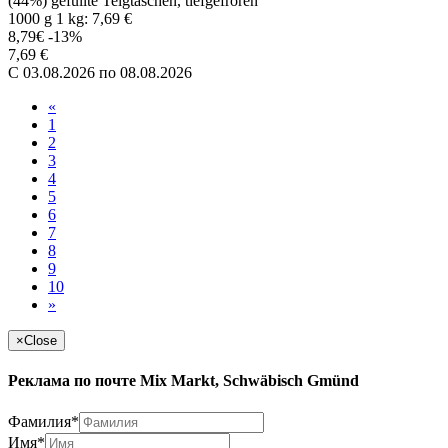
(44%) gefüllte Teigtaschen, tiefgefroren
1000 g 1 kg: 7,69 €
8,79€
-13%
7,69 €
C 03.08.2026 по 08.08.2026
«
1
2
3
4
5
6
7
8
9
10
»
×
Close
Реклама по почте Mix Markt, Schwäbisch Gmünd
Фамилия*
Имя*