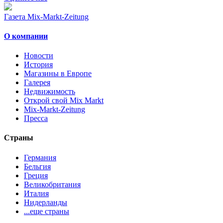
Газета Mix-Markt-Zeitung
О компании
Новости
История
Магазины в Европе
Галерея
Недвижимость
Открой свой Mix Markt
Mix-Markt-Zeitung
Пресса
Страны
Германия
Бельгия
Греция
Великобритания
Италия
Нидерланды
...еще страны