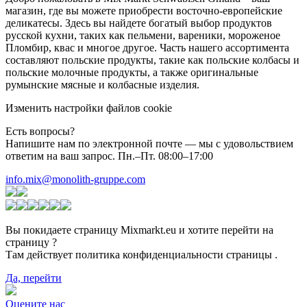
магазин, где вы можете приобрести восточно-европейские
деликатесы. Здесь вы найдете богатый выбор продуктов
русской кухни, таких как пельмени, вареники, мороженое
Пломбир, квас и многое другое. Часть нашего ассортимента
составляют польские продукты, такие как польские колбасы и
польские молочные продукты, а также оригинальные
румынские мясные и колбасные изделия.
Изменить настройки файлов cookie
Есть вопросы?
Напишите нам по электронной почте — мы с удовольствием
ответим на ваш запрос. Пн.–Пт. 08:00–17:00
info.mix@monolith-gruppe.com
Вы покидаете страницу Mixmarkt.eu и хотите перейти на
страницу
?
Там действует политика конфиденциальности страницы
.
Да, перейти
Оцените нас