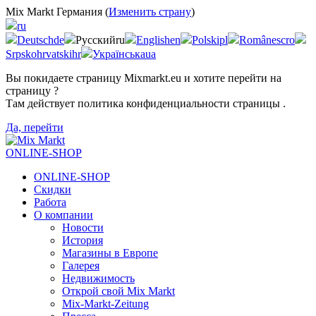
Mix Markt Германия (
Изменить страну
)
ru
Deutsch
de
Русский
ru
English
en
Polski
pl
Românesc
ro
Srpskohrvatski
hr
Українська
ua
Вы покидаете страницу Mixmarkt.eu и хотите перейти на
страницу
?
Там действует политика конфиденциальности страницы
.
Да, перейти
ONLINE-SHOP
ONLINE-SHOP
Скидки
Работа
О компании
Новости
История
Магазины в Европе
Галерея
Недвижимость
Открой свой Mix Markt
Mix-Markt-Zeitung