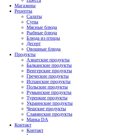
Пресса
Магазины
Рецепты
Салаты
Супы
Мясные блюда
Рыбные блюда
Блюда из птицы
Десерт
Овощные блюда
Продукты
Азиатские продукты
Балканские продукты
Венгерские продукты
Греческие продукты
Испанские продукты
Польские продукты
Румынские продукты
Турецкие продукты
Украинские продукты
Чешские продукты
Славянские продукты
Марка DA
Контакт
Контакт