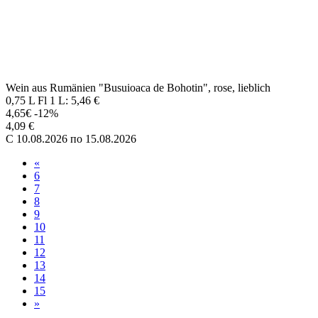
Изменить настройки файлов cookie
Есть вопросы?
Напишите нам по электронной почте — мы с удовольствием
ответим на ваш запрос. Пн.–Пт. 08:00–17:00
info.mix@monolith-gruppe.com
Вы покидаете страницу Mixmarkt.eu и хотите перейти на
страницу
?
Там действует политика конфиденциальности страницы
.
Да, перейти
Оцените нас
Газета Mix-Markt-Zeitung
О компании
Новости
История
Магазины в Европе