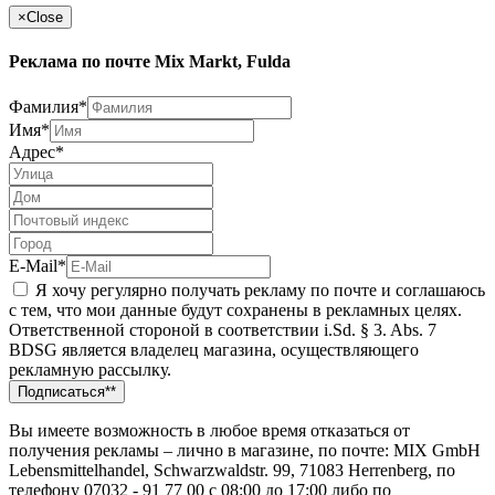
Галерея
Недвижимость
Открой свой Mix Markt
Mix-Markt-Zeitung
Пресса
Страны
Германия
Бельгия
Греция
Великобритания
Италия
Нидерланды
...еще страны
© 2026 Mixmarkt.eu
Impressum
Заявление о защите данных
ru
Deutsch
de
Русский
ru
English
en
Polski
pl
Românesc
ro
Srpskohrvatski
hr
Українська
ua