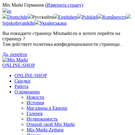
Mix Markt Германия (
Изменить страну
)
ru
Deutsch
de
Русский
ru
English
en
Polski
pl
Românesc
ro
Srpskohrvatski
hr
Українська
ua
Вы покидаете страницу Mixmarkt.eu и хотите перейти на
страницу
?
Там действует политика конфиденциальности страницы
.
Да, перейти
ONLINE-SHOP
ONLINE-SHOP
Скидки
Работа
О компании
Новости
История
Магазины в Европе
Галерея
Недвижимость
Открой свой Mix Markt
Mix-Markt-Zeitung