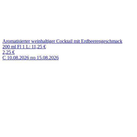
Aromatisierter weinhaltiger Cocktail mit Pfirsichgeschmack
200 ml Fl 1 L: 11,25 €
2,25 €
C 10.08.2026 по 15.08.2026