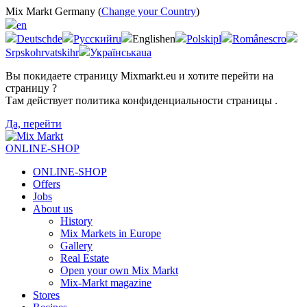
Mix Markt Germany (
Change your Country
)
en
Deutsch
de
Русский
ru
English
en
Polski
pl
Românesc
ro
Srpskohrvatski
hr
Українська
ua
Вы покидаете страницу Mixmarkt.eu и хотите перейти на
страницу
?
Там действует политика конфиденциальности страницы
.
Да, перейти
ONLINE-SHOP
ONLINE-SHOP
Offers
Jobs
About us
History
Mix Markets in Europe
Gallery
Real Estate
Open your own Mix Markt
Mix-Markt magazine
Stores