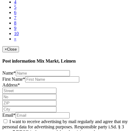
4
5
6
7
8
9
10
»
×
Close
Post information Mix Markt, Leimen
Name*
First Name*
Address*
Email*
I want to receive advertising by mail regularly and agree that my
personal data for advertising purposes. Responsible party i.Sd. § 3