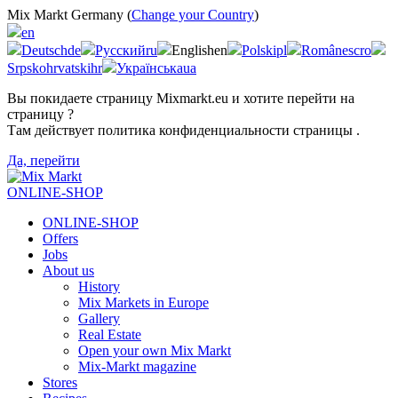
Mix Markt Germany (
Change your Country
)
en
Deutsch
de
Русский
ru
English
en
Polski
pl
Românesc
ro
Srpskohrvatski
hr
Українська
ua
Вы покидаете страницу Mixmarkt.eu и хотите перейти на
страницу
?
Там действует политика конфиденциальности страницы
.
Да, перейти
ONLINE-SHOP
ONLINE-SHOP
Offers
Jobs
About us
History
Mix Markets in Europe
Gallery
Real Estate
Open your own Mix Markt
Mix-Markt magazine
Stores