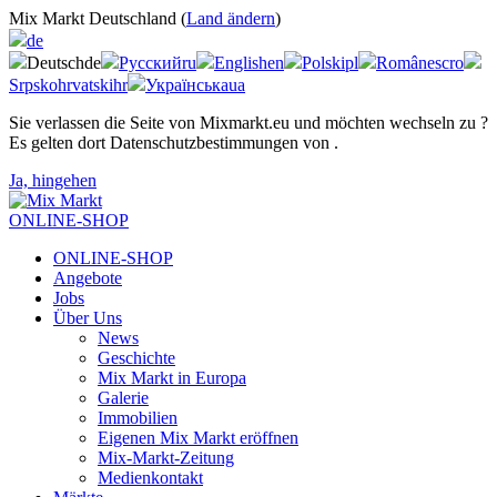
Mix Markt Deutschland (
Land ändern
)
de
Deutsch
de
Русский
ru
English
en
Polski
pl
Românesc
ro
Srpskohrvatski
hr
Українська
ua
Sie verlassen die Seite von Mixmarkt.eu und möchten wechseln zu
?
Es gelten dort Datenschutzbestimmungen von
.
Ja, hingehen
ONLINE-SHOP
ONLINE-SHOP
Angebote
Jobs
Über Uns
News
Geschichte
Mix Markt in Europa
Galerie
Immobilien
Eigenen Mix Markt eröffnen
Mix-Markt-Zeitung
Medienkontakt